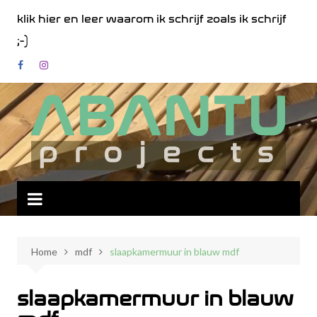
Spring
klik hier en leer waarom ik schrijf zoals ik schrijf
naar
;-)
de
inhoud
Home
mdf
slaapkamermuur in blauw mdf
slaapkamermuur in blauw