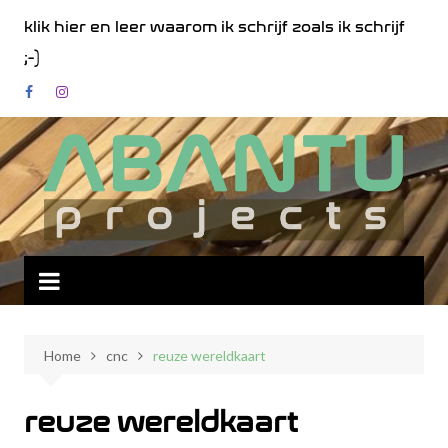
Spring
klik hier en leer waarom ik schrijf zoals ik schrijf
naar
;-)
de
inhoud
Home
cnc
reuze wereldkaart
reuze wereldkaart