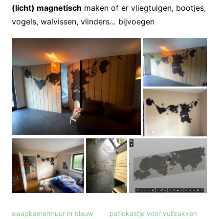
(licht) magnetisch
maken of er vliegtuigen, bootjes,
vogels, walvissen, vlinders… bijvoegen
slaapkamermuur in blauw
patiokastje voor vuilzakken