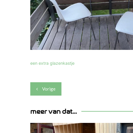
een extra glazenkastje
Berichtnavigatie
Vorige
meer van dat...