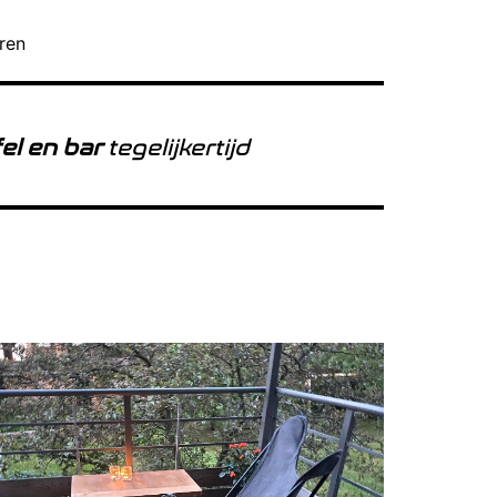
eren
fel en bar
tegelijkertijd