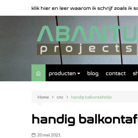
Spring
klik hier en leer waarom ik schrijf zoals ik sch
naar
de
inhoud
producten
blog
contact
s
muren
Home
cnc
handig balkontafeltje
meubels
signalisatie
handig balkontafe
20 mei 2021