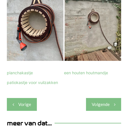
planchakastje
een houten houtmandje
patiokastje voor vuilzakken
Berichtnavigatie
Vorige
Volgende
meer van dat...