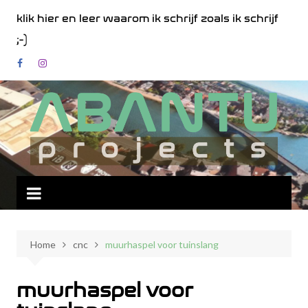
Spring
klik hier en leer waarom ik schrijf zoals ik schrijf
naar
;-)
de
inhoud
Home
cnc
muurhaspel voor tuinslang
muurhaspel voor