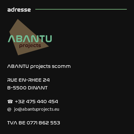
adresse
ABANTU projects scomm
RUE EN-RHEE 24
B-5500 DINANT
+32 475 440 454
☎︎
@
jo@abantuprojects.eu
TVA BE 0771 862 553