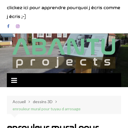
Aller
clickez ici pour apprendre pourquoi j écris comme
au
j écris ;-)
contenu
Accueil
dessins 3D
enrouleur mural pour tuyau d arrosage
enrouleur mural pour