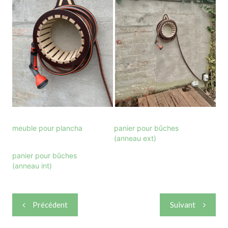
meuble pour plancha
panier pour bûches
(anneau ext)
panier pour bûches
(anneau int)
Navigation
Précédent
Suivant
de