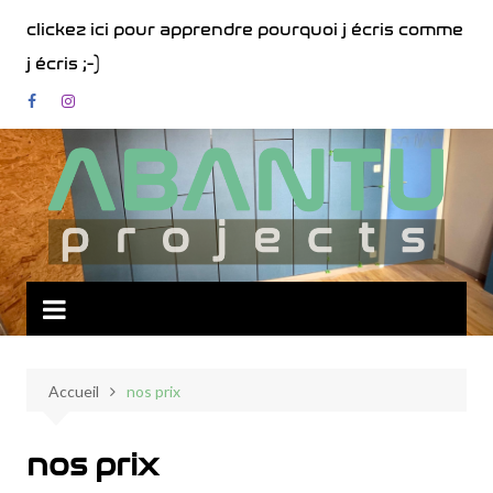
Aller
clickez ici pour apprendre pourquoi j écris comme
au
j écris ;-)
contenu
Accueil
nos prix
nos prix