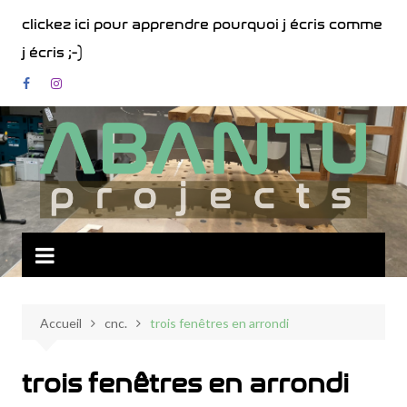
Aller
clickez ici pour apprendre pourquoi j écris comme
au
j écris ;-)
contenu
Accueil
cnc.
trois fenêtres en arrondi
trois fenêtres en arrondi