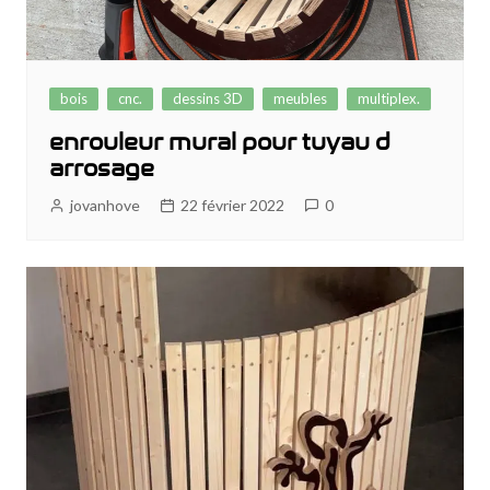
bois
cnc.
dessins 3D
meubles
multiplex.
enrouleur mural pour tuyau d
arrosage
jovanhove
22 février 2022
0