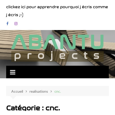
Aller
clickez ici pour apprendre pourquoi j écris comme
au
j écris ;-)
contenu
Accueil
realisations
cnc.
Catégorie :
cnc.