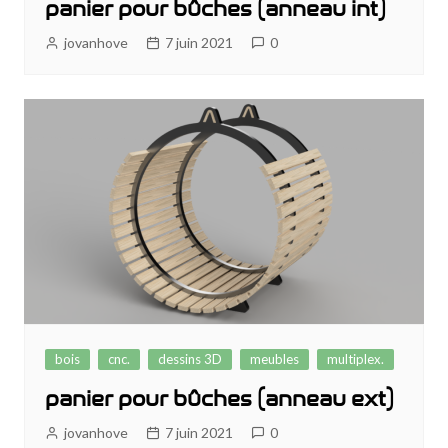
panier pour bûches (anneau int)
jovanhove
7 juin 2021
0
bois
cnc.
dessins 3D
meubles
multiplex.
panier pour bûches (anneau ext)
jovanhove
7 juin 2021
0