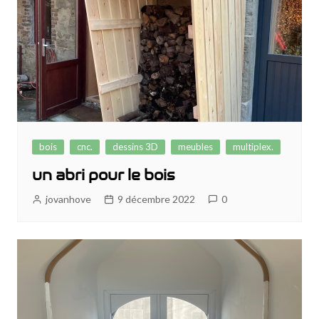
bois
cnc.
dessins 3D
meubles
multiplex.
un abri pour le bois
jovanhove
9 décembre 2022
0