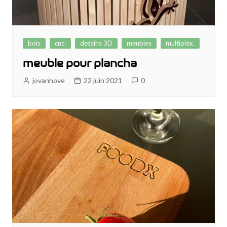
bois
cnc.
dessins 3D
meubles
multiplex.
meuble pour plancha
jovanhove
22 juin 2021
0