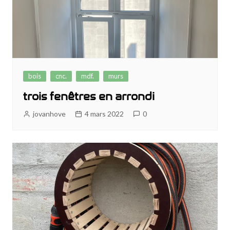
bois
cnc.
mdf.
murs
trois fenêtres en arrondi
jovanhove
4 mars 2022
0