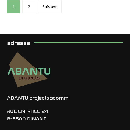
Posts
1
2
Suivant
pagination
adresse
ABANTU projects scomm
RUE EN-RHEE 24
B-5500 DINANT