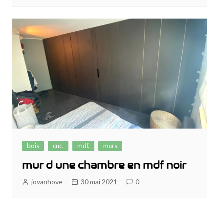
bois
cnc.
mdf.
murs
mur d une chambre en mdf noir
jovanhove
30 mai 2021
0