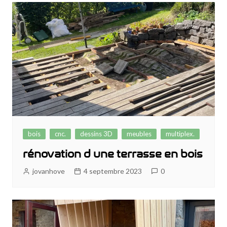
bois
cnc.
dessins 3D
meubles
multiplex.
rénovation d une terrasse en bois
jovanhove
4 septembre 2023
0