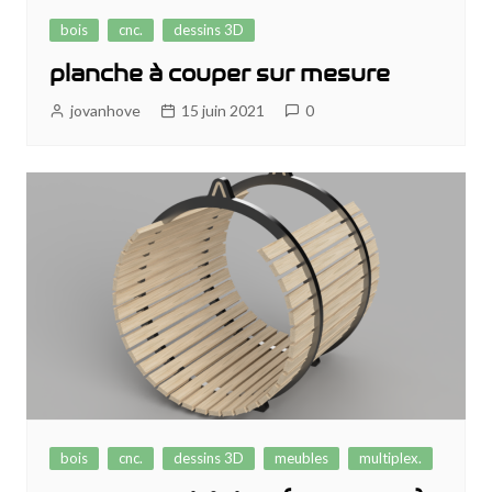
bois
cnc.
dessins 3D
planche à couper sur mesure
jovanhove
15 juin 2021
0
bois
cnc.
dessins 3D
meubles
multiplex.