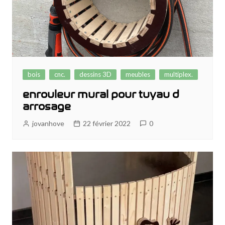
bois
cnc.
dessins 3D
meubles
multiplex.
enrouleur mural pour tuyau d
arrosage
jovanhove
22 février 2022
0