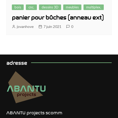
bois
cnc.
dessins 3D
meubles
multiplex.
panier pour bûches (anneau ext)
jovanhove
7 juin 2021
0
adresse
ABANTU projects scomm