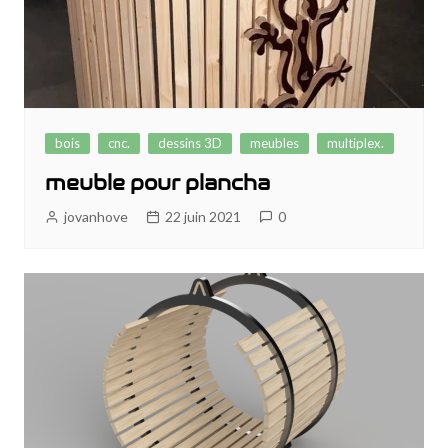
bois
cnc.
dessins 3D
meubles
multiplex.
meuble pour plancha
jovanhove
22 juin 2021
0