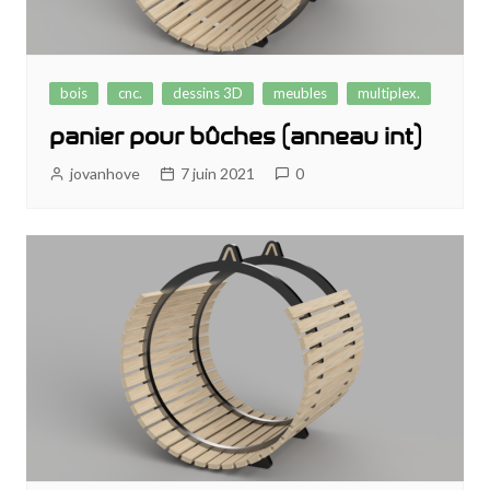
bois
cnc.
dessins 3D
meubles
multiplex.
panier pour bûches (anneau int)
jovanhove
7 juin 2021
0