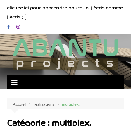
Aller
clickez ici pour apprendre pourquoi j écris comme
au
j écris ;-)
contenu
Accueil
realisations
multiplex.
Catégorie :
multiplex.