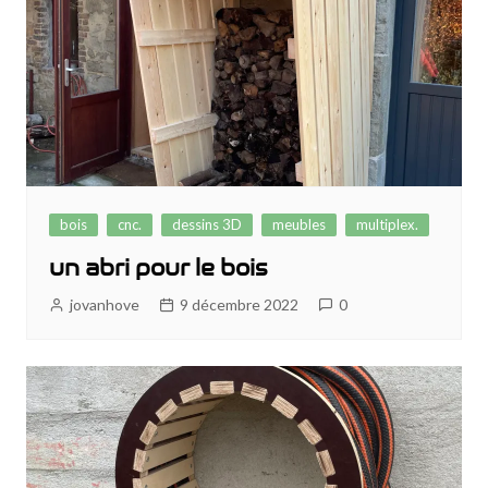
bois
cnc.
dessins 3D
meubles
multiplex.
un abri pour le bois
jovanhove
9 décembre 2022
0