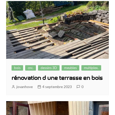
bois
cnc.
dessins 3D
meubles
multiplex.
rénovation d une terrasse en bois
jovanhove
4 septembre 2023
0