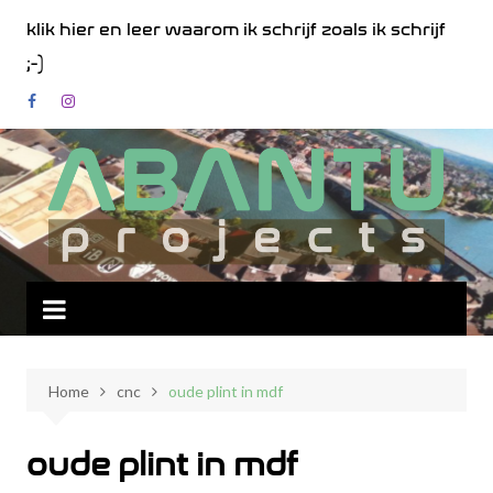
Spring
klik hier en leer waarom ik schrijf zoals ik schrijf
naar
;-)
de
inhoud
Home
cnc
oude plint in mdf
oude plint in mdf