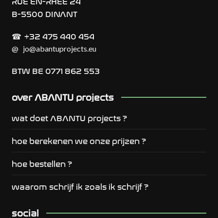
RUE EN-RHEE 24
B-5500 DINANT
+32 475 440 454
☎︎
@
jo@abantuprojects.eu
BTW BE 0771 862 553
over ABANTU projects
wat doet ABANTU projects ?
hoe berekenen we onze prijzen ?
hoe bestellen ?
waarom schrijf ik zoals ik schrijf ?
social