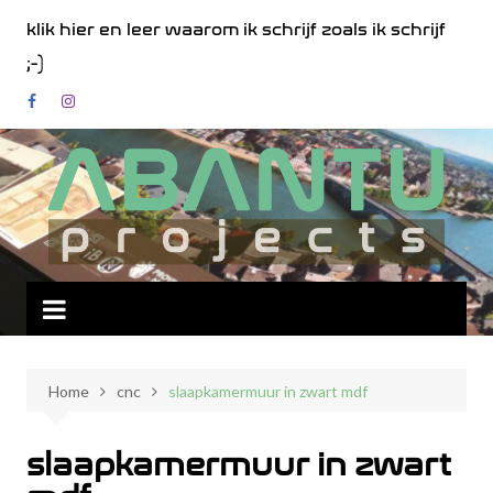
Spring
klik hier en leer waarom ik schrijf zoals ik schrijf
naar
;-)
de
inhoud
Home
cnc
slaapkamermuur in zwart mdf
slaapkamermuur in zwart