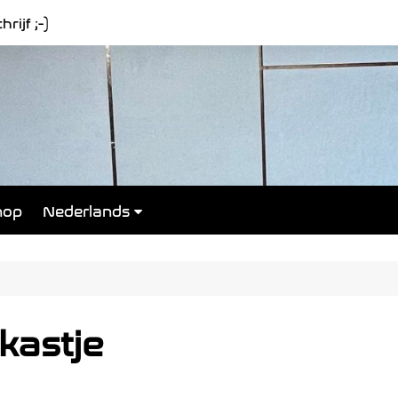
rijf ;-)
hop
Nederlands
Français
kastje