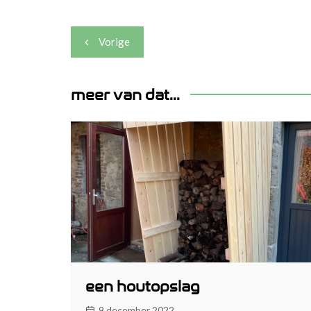
Berichtnavigatie
Vorige
meer van dat...
een houtopslag
9 december 2022