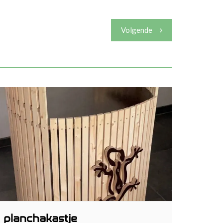
Volgende
planchakastje