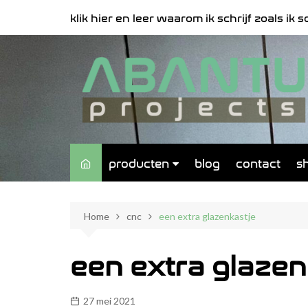
Spring
klik hier en leer waarom ik schrijf zoals ik sch
naar
de
inhoud
producten
blog
contact
s
muren
Home
cnc
een extra glazenkastje
meubels
signalisatie
een extra glazen
27 mei 2021