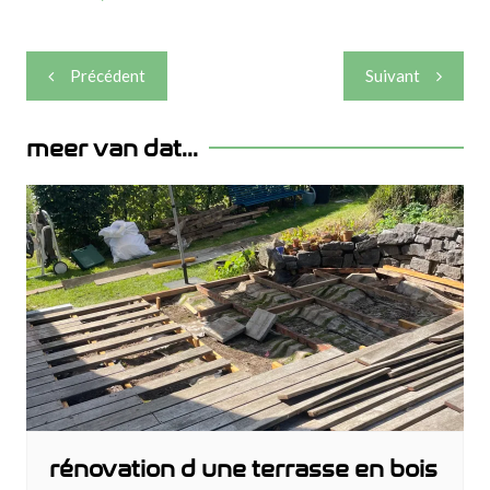
Navigation
Précédent
Suivant
de
l’article
meer van dat...
rénovation d une terrasse en bois