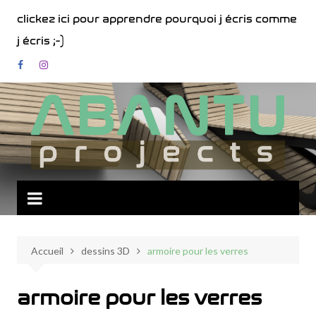
Aller
clickez ici pour apprendre pourquoi j écris comme
au
j écris ;-)
contenu
Accueil
dessins 3D
armoire pour les verres
armoire pour les verres