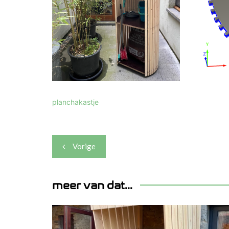
planchakastje
Berichtnavigatie
Vorige
meer van dat...