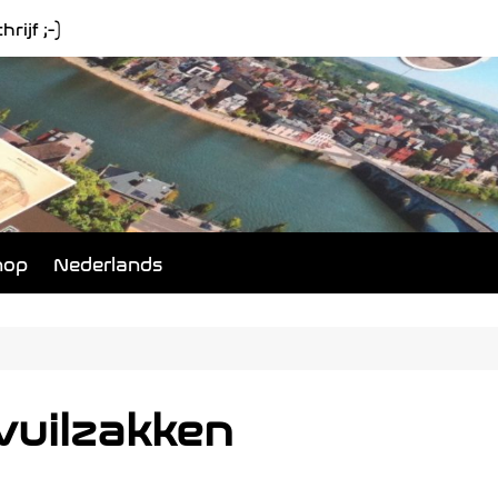
rijf ;-)
hop
Nederlands
 vuilzakken