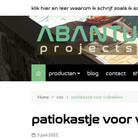
Spring
klik hier en leer waarom ik schrijf zoals ik sch
naar
de
inhoud
producten
blog
contact
s
muren
Home
cnc
patiokastje voor vuilzakken
meubels
signalisatie
patiokastje voor
5 juni 2021