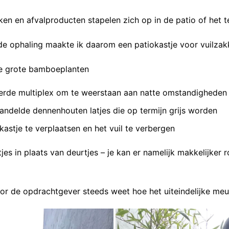
n en afvalproducten stapelen zich op in de patio of het te
 de ophaling maakte ik daarom een patiokastje voor vuilza
 de grote bamboeplanten
seerde multiplex om te weerstaan aan natte omstandigheden
ndelde dennenhouten latjes die op termijn grijs worden
kastje te verplaatsen en het vuil te verbergen
tjes in plaats van deurtjes – je kan er namelijk makkelijke
 de opdrachtgever steeds weet hoe het uiteindelijke meube