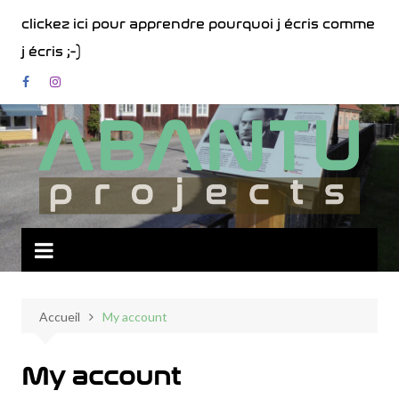
Aller
clickez ici pour apprendre pourquoi j écris comme
au
j écris ;-)
contenu
Accueil
My account
My account